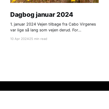
Dagbog januar 2024
1. januar 2024 Vejen tilbage fra Cabo Virgenes
var lige så lang som vejen derud. For
passageren er det ingen sag. Hun sidder med
10 Apr 2024
25 min read
sin lydbog. Chaufføren er også godt
beskæftiget. Han må holde blikket stift rettet
mod vejen for at undgå de værste huller, hvilket
kræver ustandselige justeringer af
anada
Chile
Colombia
Ecuador
Mexico
Panama
Peru