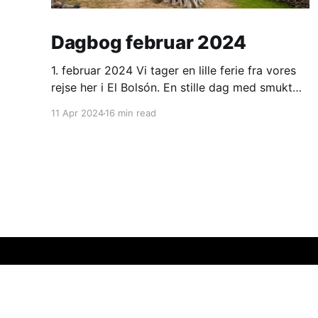
Dagbog februar 2024
1. februar 2024 Vi tager en lille ferie fra vores
rejse her i El Bolsón. En stille dag med smukt
vejr, høj blå himmel og strålende sol. Varmt om
11 Apr 2024
16 min read
dagen, men koldt om morgenen. 2. februar
2024 Ligesom i går. Ranveg fik en lang og
hyggelig snak med et ungt
Sneglefart
© 2026
Argentina
C