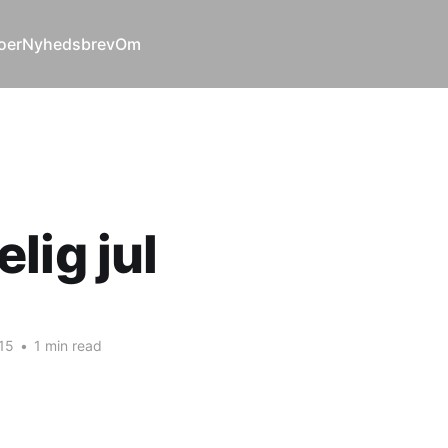
oer
Nyhedsbrev
Om
lig jul
15
•
1 min read