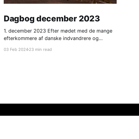
Dagbog december 2023
1. december 2023 Efter mødet med de mange
efterkommere af danske indvandrere og
sommerfesten i Club Dannevirke blev vi enige
03 Feb 2024
23 min read
om, at vi også ville deltage i Sommerfesten i La
Dulce næste weekend. La Dulce er en lille by
midt i danskertrekanten. Der var endnu et par
dage, så vi
Powered by Ghost
Uruguay
USA