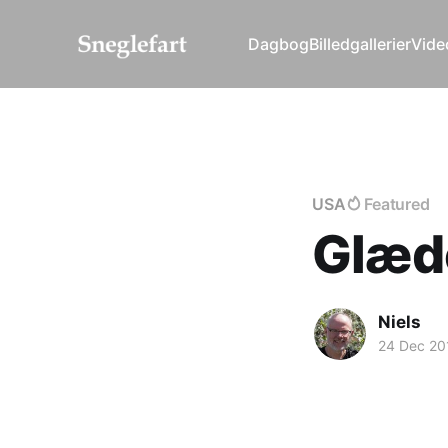
Dagbog
Billedgallerier
Vide
USA
Featured
Glæde
Niels
24 Dec 20