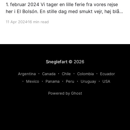
1. februar 2024 Vi tager en lille ferie fra vores rejse
her i El Bolsón. En stille dag med smukt vejr, høj blå
himmel og strålende sol. Varmt om dagen, men koldt
11 Apr 2024
16 min read
om morgenen. 2. februar 2024 Ligesom i går. Ranveg
fik en lang og hyggelig snak med et ungt
Sneglefart
© 2026
Argentina
Canada
Chile
Colombia
Ecuador
Mexico
Panama
Peru
Uruguay
USA
Powered by Ghost