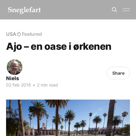
USA
Featured
Ajo – en oase i ørkenen
Share
Niels
02 Feb 2016
•
2 min read