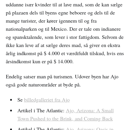
uddanne især kvinder til at lave mad, som de kan sælge
på plazaen dels til byens egne beboere og dels til de
mange turister, der kører igennem til og fra
nationalparken og til Mexico. Der er tale om indianere
og spansktalende, som lever i stor fattigdom. Selvom de
ikke kan leve af at sælge deres mad, så giver en ekstra
årlig indkomst på $ 4.000 et værdifuldt tilskud, hvis ens
årsindkomst kun er på $ 14.000.
Endelig satser man på turismen. Udover byen har Ajo
også gode naturområder at byde på.
Se
billedgalleriet fra Ajo
Artikel i The Atlantic:
Ajo, Arizona: A Small
Town Pushed to the Brink, and Coming Back
Artikel i The Atlantic:
Ajo, Arizona: Oasis in