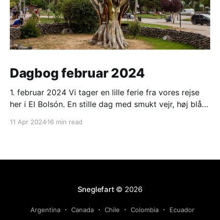
Dagbog februar 2024
1. februar 2024 Vi tager en lille ferie fra vores rejse
her i El Bolsón. En stille dag med smukt vejr, høj blå
himmel og strålende sol. Varmt om dagen, men koldt
11 Apr 2024
16 min read
om morgenen. 2. februar 2024 Ligesom i går. Ranveg
fik en lang og hyggelig snak med et ungt
Sneglefart
© 2026
Argentina
Canada
Chile
Colombia
Ecuador