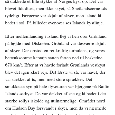
så dukkede et lille stykke af Norges kyst op. Det var
blevet lidt diset, men ikke skyet, så Shetlandsøerne sås
tydeligt. Færøerne var skjult af skyer, men Island lå
badet i sol. På billedet ovenover ses Islands kystlinje.
Efter mellemlanding i Island fløj vi hen over Grønland
på højde med Diskoøen. Grønland var desværre skjult
af skyer. Der opstod en ret kraftig turbulens, og vores
betænksomme kaptajn satten farten ned til beskedne
670 km/t. Efter at vi havde forladt Grønlands vestkyst
blev det igen klart vejr. Det første vi så, var havet, der
var dækket af is, men med store sprækker. Det
smukkeste syn på hele flyveturen var bjergene på Baffin
Islands østkyst. De var dækket af sne og lå badet i det
stærke sollys iskolde og utilnærmelige. Området nord
om Hudson Bay forsvandt i skyer, men da vi nærmede
os Edmonton, blev det atter klart, og det var interessant