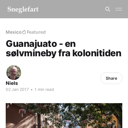
Mexico
Featured
Guanajuato - en
sølvmineby fra kolonitiden
Share
Niels
02 Jan 2017
•
1 min read