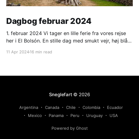
Dagbog februar 2024
1. februar 2024 Vi tager en lille ferie fra vores rejse
her i El Bolsón. En stille dag med smukt vejr, høj blå
himmel og strålende sol. Varmt om dagen, men koldt
11 Apr 2024
16 min read
om morgenen. 2. februar 2024 Ligesom i går. Ranveg
fik en lang og hyggelig snak med et ungt
Sneglefart
© 2026
Argentina
Canada
Chile
Colombia
Ecuador
Mexico
Panama
Peru
Uruguay
USA
Powered by Ghost