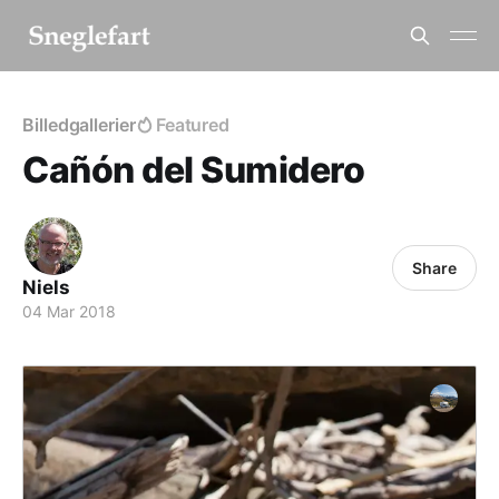
Billedgallerier
Featured
Cañón del Sumidero
Share
Niels
04 Mar 2018