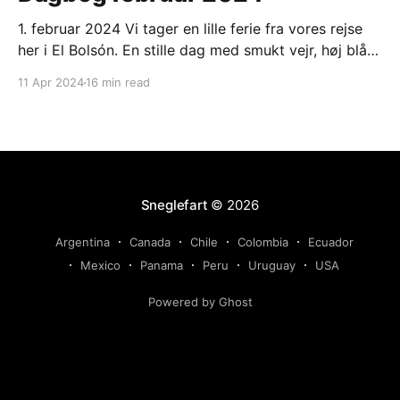
1. februar 2024 Vi tager en lille ferie fra vores rejse
her i El Bolsón. En stille dag med smukt vejr, høj blå
himmel og strålende sol. Varmt om dagen, men koldt
11 Apr 2024
16 min read
om morgenen. 2. februar 2024 Ligesom i går. Ranveg
fik en lang og hyggelig snak med et ungt
Sneglefart
© 2026
Argentina
Canada
Chile
Colombia
Ecuador
Mexico
Panama
Peru
Uruguay
USA
Powered by Ghost