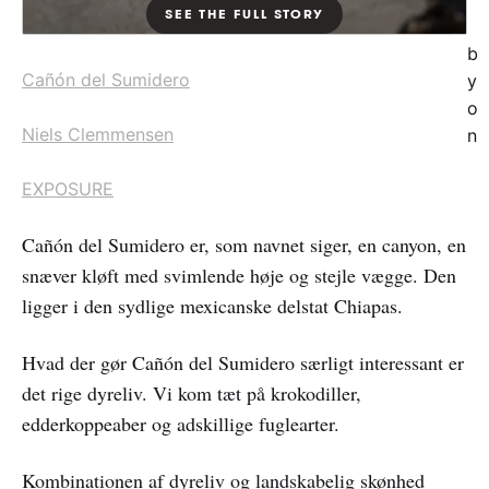
b
Cañón del Sumidero
y
o
Niels Clemmensen
n
EXPOSURE
Cañón del Sumidero er, som navnet siger, en canyon, en
snæver kløft med svimlende høje og stejle vægge. Den
ligger i den sydlige mexicanske delstat Chiapas.
Hvad der gør Cañón del Sumidero særligt interessant er
det rige dyreliv. Vi kom tæt på krokodiller,
edderkoppeaber og adskillige fuglearter.
Kombinationen af dyreliv og landskabelig skønhed