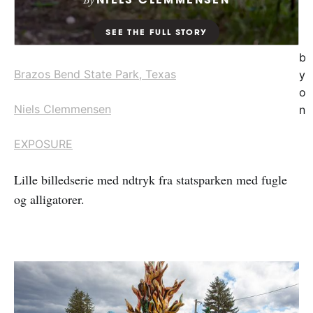
b
Brazos Bend State Park, Texas
y
o
Niels Clemmensen
n
EXPOSURE
Lille billedserie med ndtryk fra statsparken med fugle
og alligatorer.