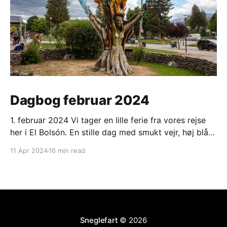
Dagbog februar 2024
1. februar 2024 Vi tager en lille ferie fra vores rejse
her i El Bolsón. En stille dag med smukt vejr, høj blå
himmel og strålende sol. Varmt om dagen, men koldt
11 Apr 2024
16 min read
om morgenen. 2. februar 2024 Ligesom i går. Ranveg
fik en lang og hyggelig snak med et ungt
Sneglefart
© 2026