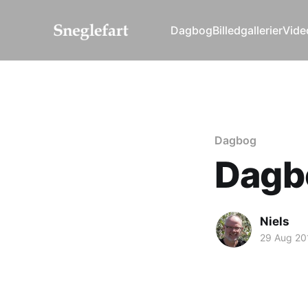
Dagbog
Billedgallerier
Vide
Dagbog
Dagb
Niels
29 Aug 20