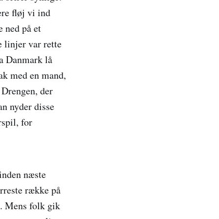
re fløj vi ind
e ned på et
linjer var rette
fra Danmark lå
snak med en mand,
. Drengen, der
Han nyder disse
spil, for
 inden næste
orreste række på
. Mens folk gik