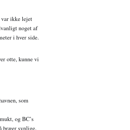
var ikke lejet
dvanligt noget af
eter i hver side.
r otte, kunne vi
thavnen, som
 smukt, og BC’s
å bræer synlige.