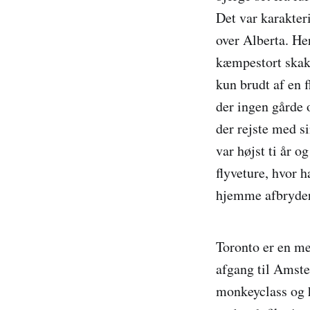
Det var karakteri
over Alberta. He
kæmpestort skakbr
kun brudt af en 
der ingen gårde 
der rejste med s
var højst ti år o
flyveture, hvor 
hjemme afbryder 
Toronto er en me
afgang til Amster
monkeyclass og h