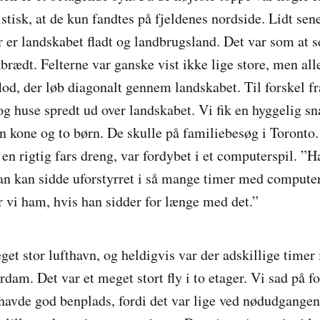
stisk, at de kun fandtes på fjeldenes nordside. Lidt sene
r er landskabet fladt og landbrugsland. Det var som at s
ædt. Felterne var ganske vist ikke lige store, men alle 
flod, der løb diagonalt gennem landskabet. Til forskel 
og huse spredt ud over landskabet. Vi fik en hyggelig 
in kone og to børn. De skulle på familiebesøg i Toronto
g en rigtig fars dreng, var fordybet i et computerspil. ”
han kan sidde uforstyrret i så mange timer med computer
vi ham, hvis han sidder for længe med det.”
get stor lufthavn, og heldigvis var der adskillige timer
dam. Det var et meget stort fly i to etager. Vi sad på f
avde god benplads, fordi det var lige ved nødudgangen