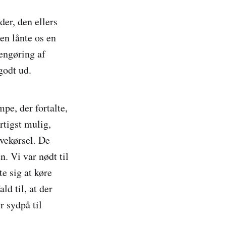
der, den ellers
en lånte os en
rengøring af
 godt ud.
e, der fortalte,
rtigst mulig,
øvekørsel. De
n. Vi var nødt til
te sig at køre
ld til, at der
r sydpå til