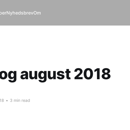
oer
Nyhedsbrev
Om
og august 2018
18
•
3 min read