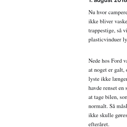
1. august 201
Nu hvor camperen 
ikke bliver vask
trappestige, så 
plasticvinduer ly
Nede hos Ford va
at noget er galt,
lyste ikke længe
havde renset en s
at tage bilen, so
normalt. Så måske
ikke skulle gøre
efteråret.