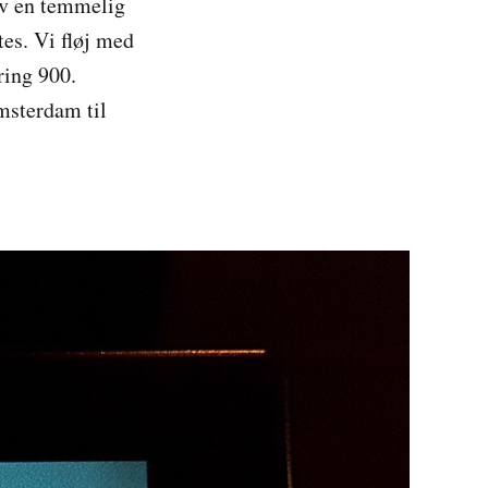
lev en temmelig
tes. Vi fløj med
ring 900.
msterdam til