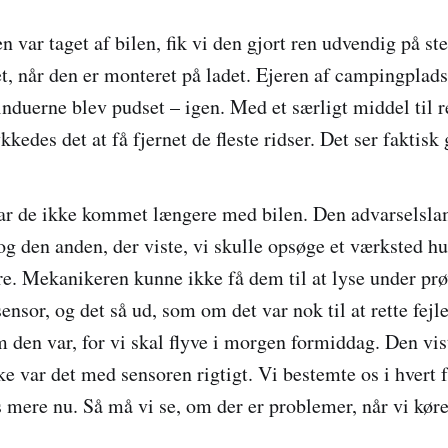
8
var taget af bilen, fik vi den gjort ren udvendig på ste
et, når den er monteret på ladet. Ejeren af campingplads
vinduerne blev pudset – igen. Med et særligt middel til 
kkedes det at få fjernet de fleste ridser. Det ser faktisk
r de ikke kommet længere med bilen. Den advarselslamp
 og den anden, der viste, vi skulle opsøge et værksted hu
re. Mekanikeren kunne ikke få dem til at lyse under pr
ensor, og det så ud, som om det var nok til at rette fejle
m den var, for vi skal flyve i morgen formiddag. Den vis
 var det med sensoren rigtigt. Vi bestemte os i hvert fa
s mere nu. Så må vi se, om der er problemer, når vi køre