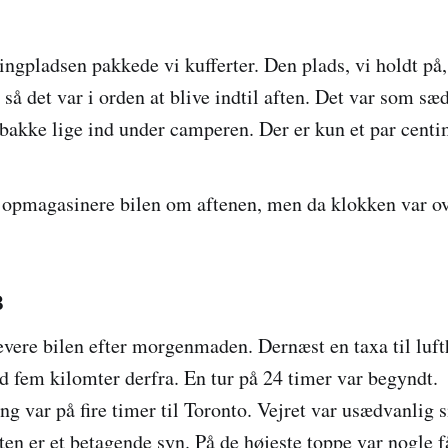
ngpladsen pakkede vi kufferter. Den plads, vi holdt på, 
 så det var i orden at blive indtil aften. Det var som sæ
 bakke lige ind under camperen. Der er kun et par centim
opmagasinere bilen om aftenen, men da klokken var ove
8
levere bilen efter morgenmaden. Dernæst en taxa til luf
d fem kilomter derfra. En tur på 24 timer var begyndt.
ing var på fire timer til Toronto. Vejret var usædvanlig
ften er et betagende syn. På de højeste toppe var nogle f