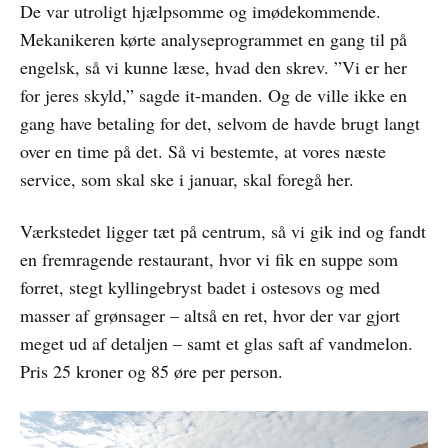
De var utroligt hjælpsomme og imødekommende.
Mekanikeren kørte analyseprogrammet en gang til på
engelsk, så vi kunne læse, hvad den skrev. ”Vi er her
for jeres skyld,” sagde it-manden. Og de ville ikke en
gang have betaling for det, selvom de havde brugt langt
over en time på det. Så vi bestemte, at vores næste
service, som skal ske i januar, skal foregå her.
Værkstedet ligger tæt på centrum, så vi gik ind og fandt
en fremragende restaurant, hvor vi fik en suppe som
forret, stegt kyllingebryst badet i ostesovs og med
masser af grønsager – altså en ret, hvor der var gjort
meget ud af detaljen – samt et glas saft af vandmelon.
Pris 25 kroner og 85 øre per person.