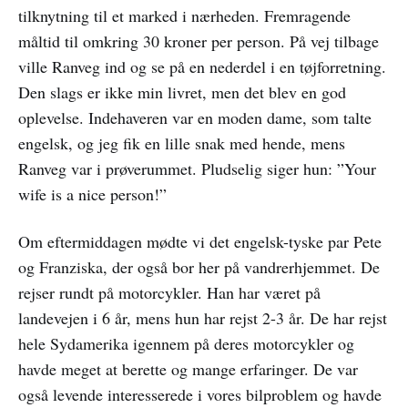
tilknytning til et marked i nærheden. Fremragende
måltid til omkring 30 kroner per person. På vej tilbage
ville Ranveg ind og se på en nederdel i en tøjforretning.
Den slags er ikke min livret, men det blev en god
oplevelse. Indehaveren var en moden dame, som talte
engelsk, og jeg fik en lille snak med hende, mens
Ranveg var i prøverummet. Pludselig siger hun: ”Your
wife is a nice person!”
Om eftermiddagen mødte vi det engelsk-tyske par Pete
og Franziska, der også bor her på vandrerhjemmet. De
rejser rundt på motorcykler. Han har været på
landevejen i 6 år, mens hun har rejst 2-3 år. De har rejst
hele Sydamerika igennem på deres motorcykler og
havde meget at berette og mange erfaringer. De var
også levende interesserede i vores bilproblem og havde