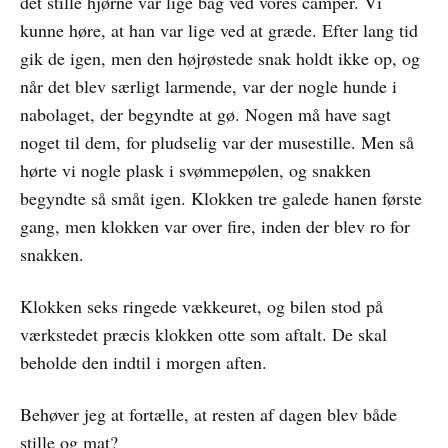
det stille hjørne var lige bag ved vores camper. Vi
kunne høre, at han var lige ved at græde. Efter lang tid
gik de igen, men den højrøstede snak holdt ikke op, og
når det blev særligt larmende, var der nogle hunde i
nabolaget, der begyndte at gø. Nogen må have sagt
noget til dem, for pludselig var der musestille. Men så
hørte vi nogle plask i svømmepølen, og snakken
begyndte så småt igen. Klokken tre galede hanen første
gang, men klokken var over fire, inden der blev ro for
snakken.
Klokken seks ringede vækkeuret, og bilen stod på
værkstedet præcis klokken otte som aftalt. De skal
beholde den indtil i morgen aften.
Behøver jeg at fortælle, at resten af dagen blev både
stille og mat?