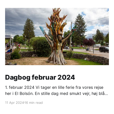
Dagbog februar 2024
1. februar 2024 Vi tager en lille ferie fra vores rejse
her i El Bolsón. En stille dag med smukt vejr, høj blå
himmel og strålende sol. Varmt om dagen, men koldt
11 Apr 2024
16 min read
om morgenen. 2. februar 2024 Ligesom i går. Ranveg
fik en lang og hyggelig snak med et ungt