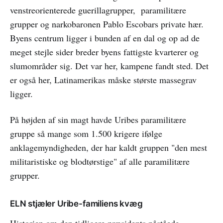
venstreorienterede guerillagrupper, paramilitære
grupper og narkobaronen Pablo Escobars private hær.
Byens centrum ligger i bunden af en dal og op ad de
meget stejle sider breder byens fattigste kvarterer og
slumområder sig. Det var her, kampene fandt sted. Det
er også her, Latinamerikas måske største massegrav
ligger.
På højden af sin magt havde Uribes paramilitære
gruppe så mange som 1.500 krigere ifølge
anklagemyndigheden, der har kaldt gruppen "den mest
militaristiske og blodtørstige" af alle paramilitære
grupper.
ELN stjæler Uribe-familiens kvæg
Historien om den tidligere præsidents påståede