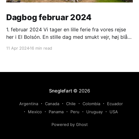
Dagbog februar 2024
1. februar 2024 Vi tager en lille ferie fra vores rejse
her i El Bolsón. En stille dag med smukt vejr, høj blå
himmel og strålende sol. Varmt om dagen, men koldt
11 Apr 2024
16 min read
om morgenen. 2. februar 2024 Ligesom i går. Ranveg
fik en lang og hyggelig snak med et ungt
Sneglefart
© 2026
Argentina
Canada
Chile
Colombia
Ecuador
Mexico
Panama
Peru
Uruguay
USA
Powered by Ghost