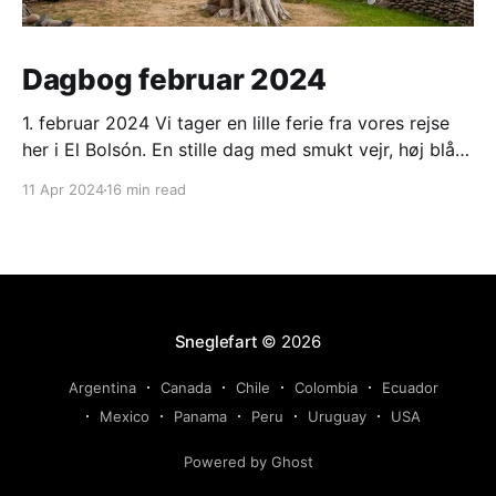
Dagbog februar 2024
1. februar 2024 Vi tager en lille ferie fra vores rejse
her i El Bolsón. En stille dag med smukt vejr, høj blå
himmel og strålende sol. Varmt om dagen, men koldt
11 Apr 2024
16 min read
om morgenen. 2. februar 2024 Ligesom i går. Ranveg
fik en lang og hyggelig snak med et ungt
Sneglefart
© 2026
Argentina
Canada
Chile
Colombia
Ecuador
Mexico
Panama
Peru
Uruguay
USA
Powered by Ghost